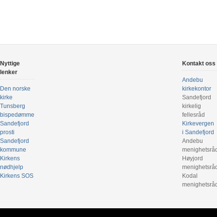
Nyttige
Kontakt oss
lenker
Andebu
Den norske
kirkekontor
kirke
Sandefjord
Tunsberg
kirkelig
bispedømme
fellesråd
Sandefjord
Kirkevergen
prosti
i Sandefjord
Sandefjord
Andebu
kommune
menighetsrå
Kirkens
Høyjord
nødhjelp
menighetsrå
Kirkens SOS
Kodal
menighetsrå