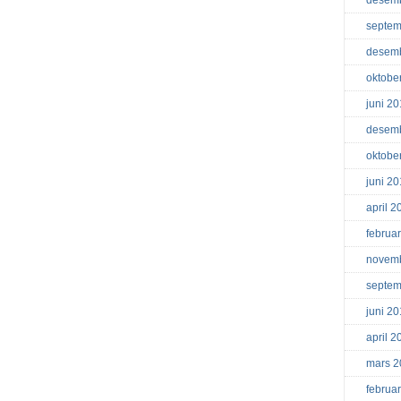
desem
septem
desem
oktobe
juni 2
desem
oktobe
juni 2
april 2
februa
novem
septem
juni 2
april 2
mars 2
februa