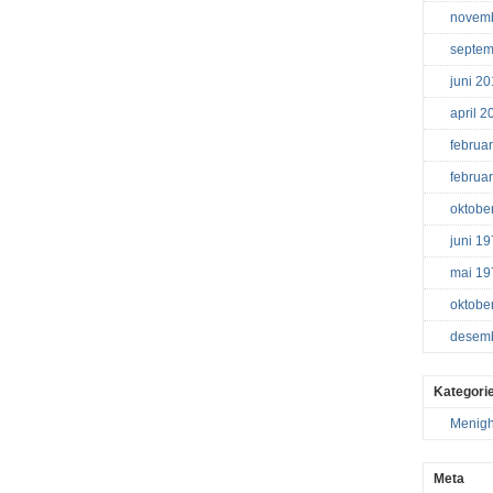
novem
septem
juni 2
april 2
februa
februa
oktobe
juni 1
mai 19
oktobe
desem
Kategori
Menigh
Meta