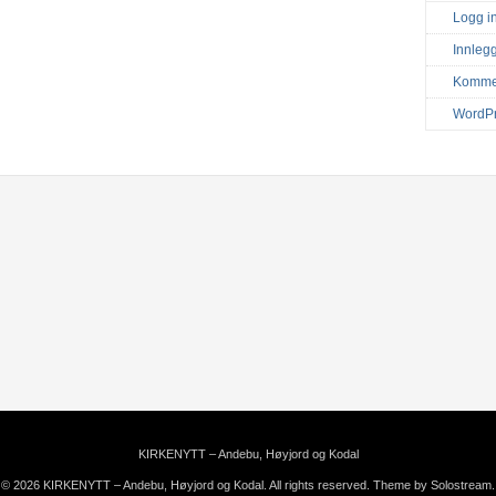
Logg i
Innleg
Komme
WordPr
KIRKENYTT – Andebu, Høyjord og Kodal
© 2026 KIRKENYTT – Andebu, Høyjord og Kodal. All rights reserved.
Theme by Solostream
.