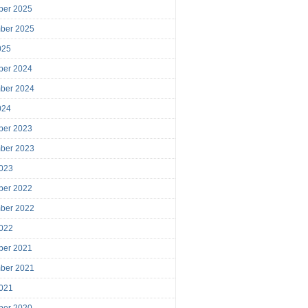
ber 2025
ber 2025
025
ber 2024
ber 2024
024
ber 2023
ber 2023
023
ber 2022
ber 2022
022
ber 2021
ber 2021
021