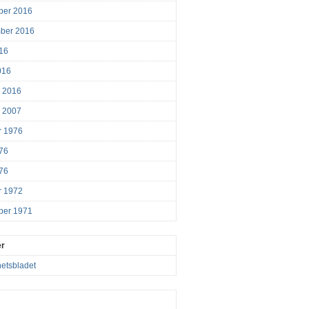
ber 2016
ber 2016
016
016
r 2016
r 2007
r 1976
976
76
r 1972
ber 1971
er
etsbladet