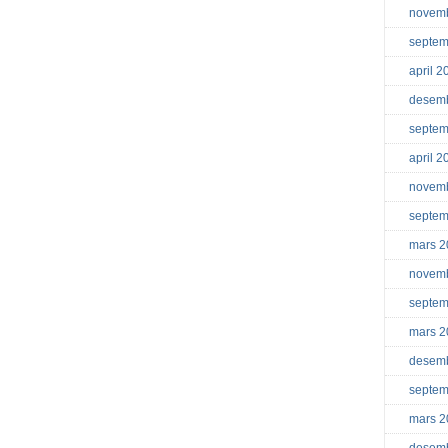
novem
septem
april 2
desem
septem
april 2
novem
septem
mars 2
novem
septem
mars 2
desem
septem
mars 2