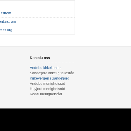
nn
gsstrøm
ntarstrøm
ess.org
Kontakt oss
Andebu kirkekontor
Sandefjord kirkelig fellesråd
Kirkevergen i Sandefjord
Andebu menighetsråd
Høyjord menighetsråd
Kodal menighetsråd