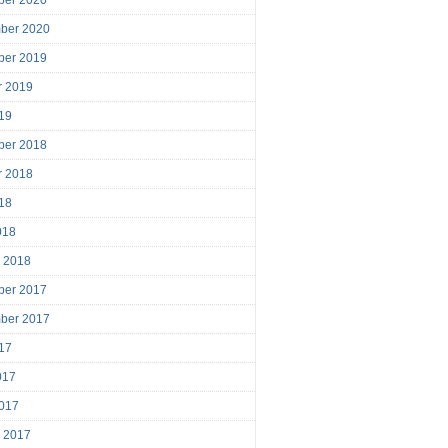
ber 2020
ber 2020
ber 2019
r 2019
019
ber 2018
r 2018
018
018
r 2018
ber 2017
ber 2017
017
017
017
r 2017