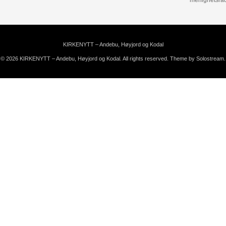
menighetsrå
KIRKENYTT – Andebu, Høyjord og Kodal
© 2026 KIRKENYTT – Andebu, Høyjord og Kodal. All rights reserved.
Theme by Solostream
.