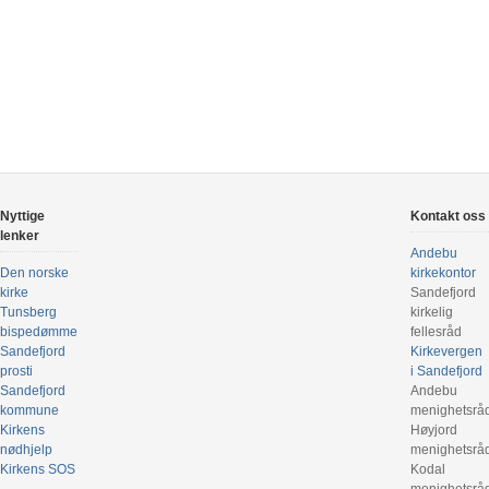
Nyttige
Kontakt oss
lenker
Andebu
Den norske
kirkekontor
kirke
Sandefjord
Tunsberg
kirkelig
bispedømme
fellesråd
Sandefjord
Kirkevergen
prosti
i Sandefjord
Sandefjord
Andebu
kommune
menighetsrå
Kirkens
Høyjord
nødhjelp
menighetsrå
Kirkens SOS
Kodal