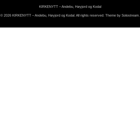
KIRKENYTT – Andebu, Høyjord og Kodal
© 2026 KIRKENYTT – Andebu, Høyjord og Kodal. All rights reserved.
Theme by Solostream
.