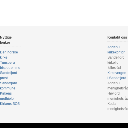
Nyttige
Kontakt oss
lenker
Andebu
Den norske
kirkekontor
kirke
Sandefjord
Tunsberg
kirkelig
bispedømme
fellesråd
Sandefjord
Kirkevergen
prosti
i Sandefjord
Sandefjord
Andebu
kommune
menighetsrå
Kirkens
Høyjord
nødhjelp
menighetsrå
Kirkens SOS
Kodal
menighetsrå