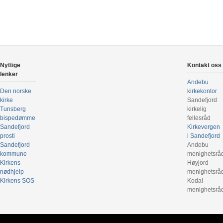
Nyttige
Kontakt oss
lenker
Andebu
Den norske
kirkekontor
kirke
Sandefjord
Tunsberg
kirkelig
bispedømme
fellesråd
Sandefjord
Kirkevergen
prosti
i Sandefjord
Sandefjord
Andebu
kommune
menighetsrå
Kirkens
Høyjord
nødhjelp
menighetsrå
Kirkens SOS
Kodal
menighetsrå