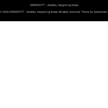
KIRKENYTT – Andebu, Høyjord og Kodal
© 2026 KIRKENYTT – Andebu, Høyjord og Kodal. All rights reserved.
Theme by Solostream
.