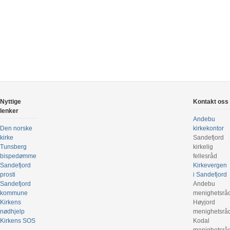
Nyttige
Kontakt oss
lenker
Andebu
Den norske
kirkekontor
kirke
Sandefjord
Tunsberg
kirkelig
bispedømme
fellesråd
Sandefjord
Kirkevergen
prosti
i Sandefjord
Sandefjord
Andebu
kommune
menighetsrå
Kirkens
Høyjord
nødhjelp
menighetsrå
Kirkens SOS
Kodal