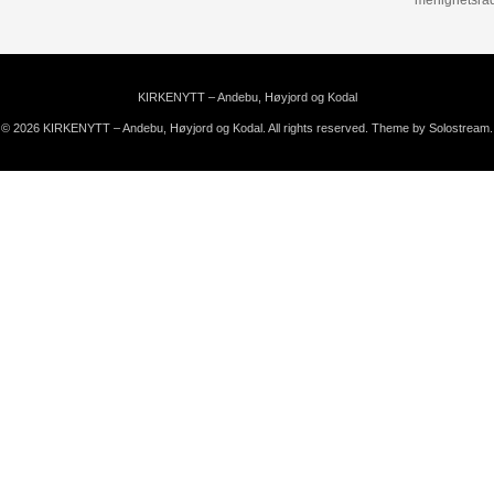
menighetsrå
KIRKENYTT – Andebu, Høyjord og Kodal
© 2026 KIRKENYTT – Andebu, Høyjord og Kodal. All rights reserved.
Theme by Solostream
.