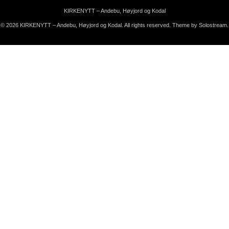
KIRKENYTT – Andebu, Høyjord og Kodal
© 2026 KIRKENYTT – Andebu, Høyjord og Kodal. All rights reserved.
Theme by Solostream
.