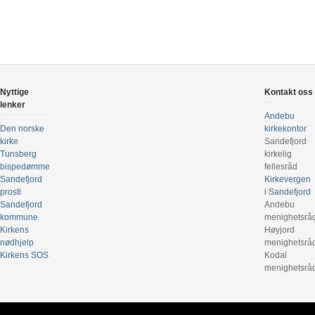
Nyttige
Kontakt oss
lenker
Andebu
Den norske
kirkekontor
kirke
Sandefjord
Tunsberg
kirkelig
bispedømme
fellesråd
Sandefjord
Kirkevergen
prosti
i Sandefjord
Sandefjord
Andebu
kommune
menighetsrå
Kirkens
Høyjord
nødhjelp
menighetsrå
Kirkens SOS
Kodal
menighetsrå