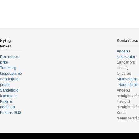
Nyttige
Kontakt oss
lenker
Andebu
Den norske
kirkekontor
kirke
Sandefjord
Tunsberg
kirkelig
bispedømme
fellesråd
Sandefjord
Kirkevergen
prosti
i Sandefjord
Sandefjord
Andebu
kommune
menighetsrå
Kirkens
Høyjord
nødhjelp
menighetsrå
Kirkens SOS
Kodal
menighetsrå