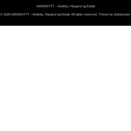
KIRKENYTT – Andebu, Høyjord og Kodal
© 2026 KIRKENYTT – Andebu, Høyjord og Kodal. All rights reserved.
Theme by Solostream
.